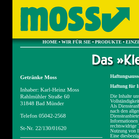
HOME
•
WIR FÜR SIE
•
PRODUKTE
•
EINZ
Haftungsauss
Getränke Moss
Haftung für I
Inhaber: Karl-Heinz Moss
Rahlmühler Straße 60
Die Inhalte uns
Vollständigkei
31848 Bad Münder
Als Diensteanb
nach den allg
Telefon 05042-2568
Diensteanbiete
Informationen
rechtswidrige 
St-Nr. 22/130/01620
Nutzung von I
Eine diesbezüg